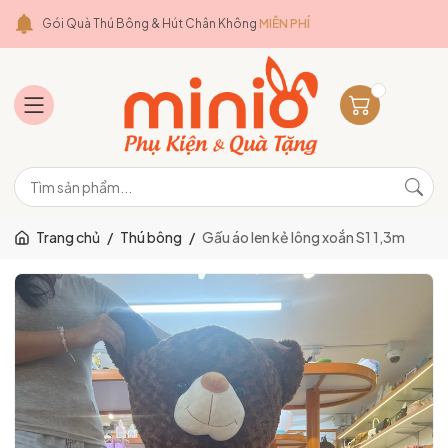
Gói Quà Thú Bông & Hút Chân Không
MIỄN PHÍ
Trang chủ
/
Thú bông
/
Gấu áo len kẻ lông xoắn S1 1,3m