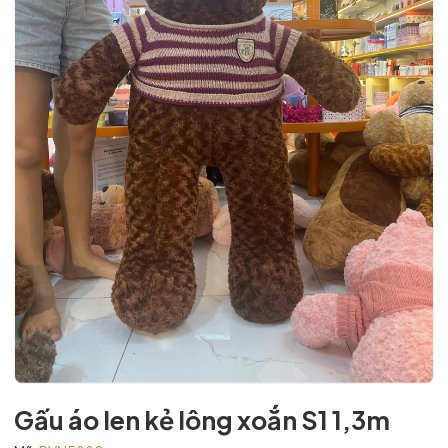
Gấu áo len kẻ lông xoắn S1 1,3m