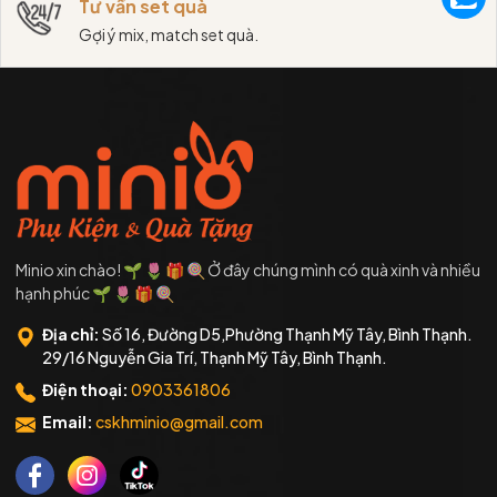
Tư vấn set quà
Gợi ý mix, match set quà.
Minio xin chào! 🌱 🌷 🎁 🍭 Ở đây chúng mình có quà xinh và nhiều
hạnh phúc 🌱 🌷 🎁 🍭
Địa chỉ:
Số 16, Đường D5,Phường Thạnh Mỹ Tây, Bình Thạnh.
29/16 Nguyễn Gia Trí, Thạnh Mỹ Tây, Bình Thạnh.
Điện thoại:
0903361806
Email:
cskhminio@gmail.com