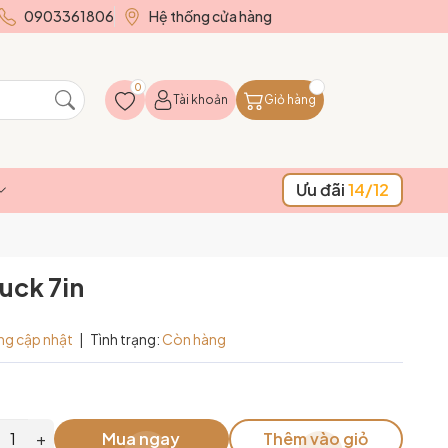
0903361806
Hệ thống cửa hàng
0
Tài khoản
Giỏ hàng
Ưu đãi
14/12
Luck 7in
ng cập nhật
|
Tình trạng:
Còn hàng
+
Mua ngay
Thêm vào giỏ