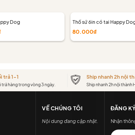
appy Dog
Thố sứ 6in có tai Happy Do
₫
80.000₫
i trả 1-1
Ship nhanh 2h nội 
i trả hàng trong vòng 3 ngày.
Ship nhanh 2h nội thành
VỀ CHÚNG TÔI
ĐĂNG KÝ
Nội dung đang cập nhật.
Nhận thông