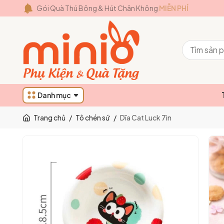
Gói Quà Thú Bông & Hút Chân Không
MIỄN PHÍ
Danh mục
Trang chủ
/
Tô chén sứ
/
Dĩa Cat Luck 7in