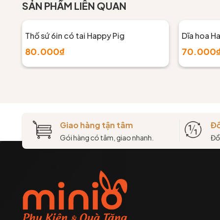
SẢN PHẨM LIÊN QUAN
Thố sứ 6in có tai Happy Pig
Dĩa hoa H
80.000₫
70.000
Giao hàng tận tâm
Đổ
Gói hàng có tâm, giao nhanh.
Đổ