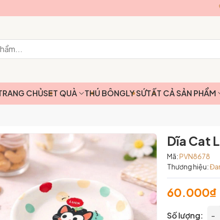
TRANG CHỦ
SET QUÀ
THÚ BÔNG
LY SỨ
TẤT CẢ SẢN PHẨM
Dĩa Cat 
Mã:
PVN8678
Thương hiệu:
Đa
60.000₫
Số lượng:
-