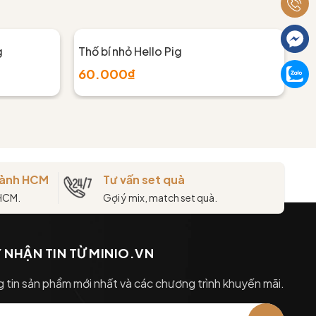
g
Thố bí nhỏ Hello Pig
Th
60.000₫
8
thành HCM
Tư vấn set quà
 HCM.
Gợi ý mix, match set quà.
 NHẬN TIN TỪ MINIO.VN
 tin sản phẩm mới nhất và các chương trình khuyến mãi.