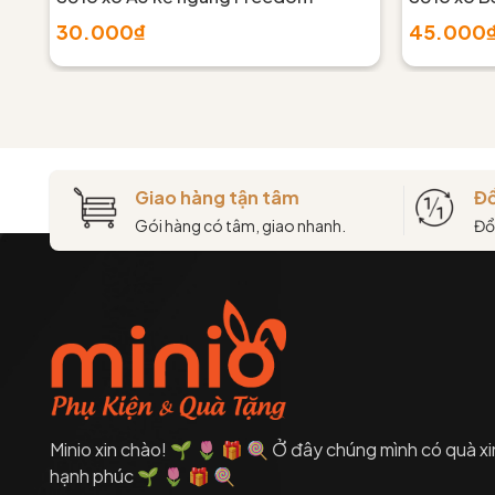
30.000₫
45.000
Giao hàng tận tâm
Đổ
Gói hàng có tâm, giao nhanh.
Đổ
Minio xin chào! 🌱 🌷 🎁 🍭 Ở đây chúng mình có quà xi
hạnh phúc 🌱 🌷 🎁 🍭