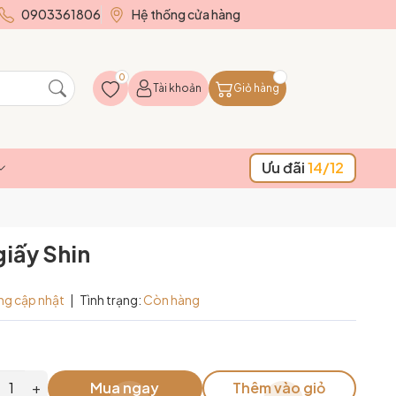
0903361806
Hệ thống cửa hàng
0
Tài khoản
Giỏ hàng
Ưu đãi
14/12
giấy Shin
ng cập nhật
|
Tình trạng:
Còn hàng
+
Mua ngay
Thêm vào giỏ