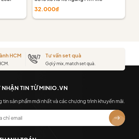
32.000₫
4
thành HCM
Tư vấn set quà
 HCM.
Gợi ý mix, match set quà.
 NHẬN TIN TỪ MINIO.VN
 tin sản phẩm mới nhất và các chương trình khuyến mãi.