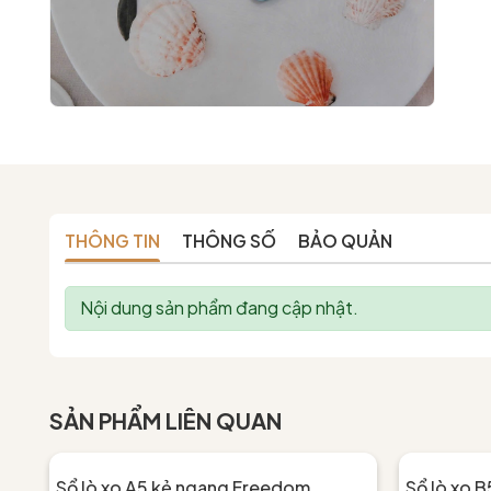
THÔNG TIN
THÔNG SỐ
BẢO QUẢN
Nội dung sản phẩm đang cập nhật.
SẢN PHẨM LIÊN QUAN
Sổ lò xo A5 kẻ ngang Freedom
Sổ lò xo 