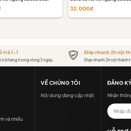
₫
32.000₫
i trả 1-1
Ship nhanh 2h nội 
i trả hàng trong vòng 3 ngày.
Ship nhanh 2h nội thành
VỀ CHÚNG TÔI
ĐĂNG KÝ
Nội dung đang cập nhật.
Nhận thông
nh và nhiều