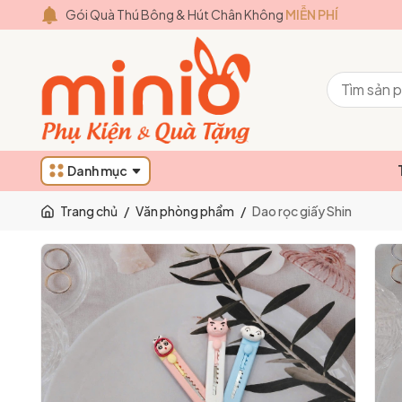
Gói Quà Thú Bông & Hút Chân Không
MIỄN PHÍ
Danh mục
Trang chủ
/
Văn phòng phẩm
/
Dao rọc giấy Shin