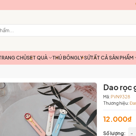
TRANG CHỦ
SET QUÀ
THÚ BÔNG
LY SỨ
TẤT CẢ SẢN PHẨM
Dao rọc 
Mã:
PVN9328
Thương hiệu:
Đa
12.000₫
Số lượng:
-