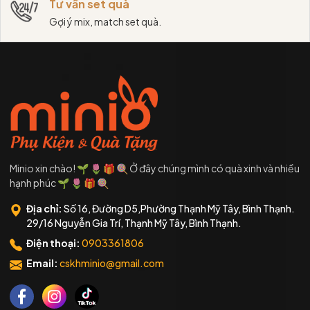
Tư vấn set quà
Gợi ý mix, match set quà.
Minio xin chào! 🌱 🌷 🎁 🍭 Ở đây chúng mình có quà xinh và nhiều
hạnh phúc 🌱 🌷 🎁 🍭
Địa chỉ:
Số 16, Đường D5,Phường Thạnh Mỹ Tây, Bình Thạnh.
29/16 Nguyễn Gia Trí, Thạnh Mỹ Tây, Bình Thạnh.
Điện thoại:
0903361806
Email:
cskhminio@gmail.com