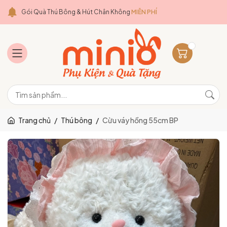
Gói Quà Thú Bông & Hút Chân Không
MIỄN PHÍ
Trang chủ
/
Thú bông
/
Cừu váy hồng 55cm BP