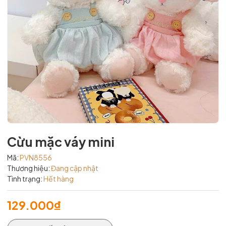
Cừu mặc váy mini
Mã:
PVN8556
Thương hiệu:
Đang cập nhật
Tình trạng:
Hết hàng
129.000₫