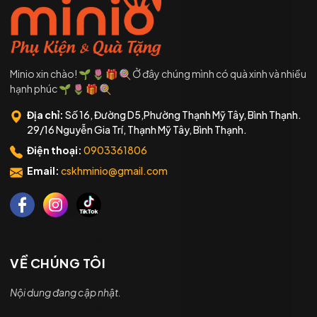
Minio xin chào! 🌱 🌷 🎁 🍭 Ở đây chúng mình có quà xinh và nhiều
hạnh phúc 🌱 🌷 🎁 🍭
Địa chỉ:
Số 16, Đường D5,Phường Thạnh Mỹ Tây, Bình Thạnh.
29/16 Nguyễn Gia Trí, Thạnh Mỹ Tây, Bình Thạnh.
Điện thoại:
0903361806
Email:
cskhminio@gmail.com
VỀ CHÚNG TÔI
Nội dung đang cập nhật.