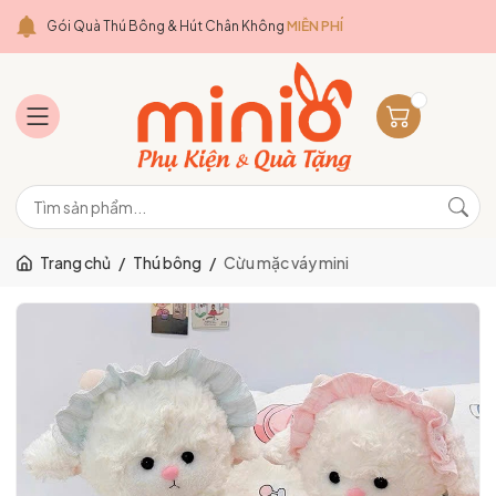
Gói Quà Thú Bông & Hút Chân Không
MIỄN PHÍ
Trang chủ
/
Thú bông
/
Cừu mặc váy mini