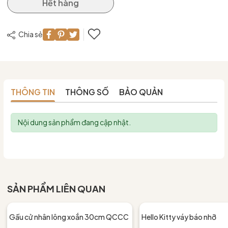
Hết hàng
Chia sẻ
THÔNG TIN
THÔNG SỐ
BẢO QUẢN
Nội dung sản phẩm đang cập nhật.
SẢN PHẨM LIÊN QUAN
Gấu cử nhân lông xoắn 30cm QCCC
Hello Kitty váy báo nhỡ