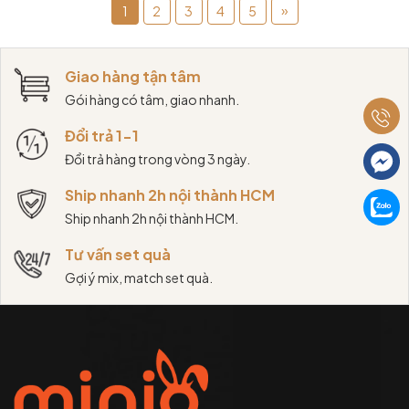
»
1
2
3
4
5
Giao hàng tận tâm
Gói hàng có tâm, giao nhanh.
Đổi trả 1-1
Đổi trả hàng trong vòng 3 ngày.
Ship nhanh 2h nội thành HCM
Ship nhanh 2h nội thành HCM.
Tư vấn set quà
Gợi ý mix, match set quà.