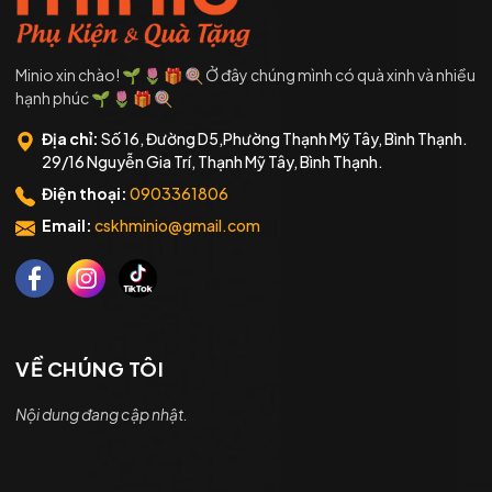
Minio xin chào! 🌱 🌷 🎁 🍭 Ở đây chúng mình có quà xinh và nhiều
hạnh phúc 🌱 🌷 🎁 🍭
Địa chỉ:
Số 16, Đường D5,Phường Thạnh Mỹ Tây, Bình Thạnh.
29/16 Nguyễn Gia Trí, Thạnh Mỹ Tây, Bình Thạnh.
Điện thoại:
0903361806
Email:
cskhminio@gmail.com
VỀ CHÚNG TÔI
Nội dung đang cập nhật.