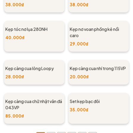
38.000₫
38.000₫
Kẹp tóc nơ lụa 280NH
Kẹp nơ voan phồng kẻ nổi
caro
40.000₫
29.000₫
Kẹp càng cua lông Loopy
Kẹp càng cua nhí trong 115VP
28.000₫
20.000₫
Kẹp càng cua chữ nhật vân đá
Set kẹp bạc đôi
043VP
35.000₫
85.000₫