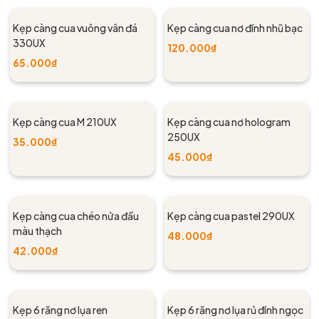
Kẹp càng cua vuông vân đá
Kẹp càng cua nơ đính nhũ bạc
330UX
120.000₫
65.000₫
Kẹp càng cua M 210UX
Kẹp càng cua nơ hologram
250UX
35.000₫
45.000₫
Kẹp càng cua chéo nửa đầu
Kẹp càng cua pastel 290UX
màu thạch
48.000₫
42.000₫
Kẹp 6 răng nơ lụa ren
Kẹp 6 răng nơ lụa rủ đính ngọc