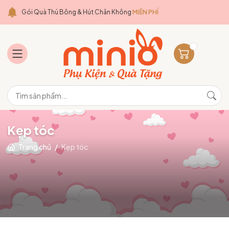
Gói Quà Thú Bông & Hút Chân Không
MIỄN PHÍ
Kẹp tóc
Trang chủ
/
Kẹp tóc