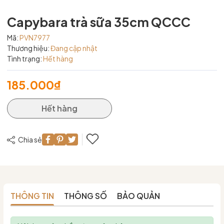
Capybara trà sữa 35cm QCCC
Mã:
PVN7977
Thương hiệu:
Đang cập nhật
Tình trạng:
Hết hàng
185.000₫
Hết hàng
Chia sẻ
THÔNG TIN
THÔNG SỐ
BẢO QUẢN