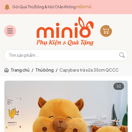
Gói Quà Thú Bông & Hút Chân Không
MIỄN PHÍ
Trang chủ
/
Thú bông
/
Capybara trà sữa 35cm QCCC
1
/
2