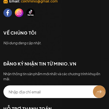
Email:
cskhminio@gmail.com
VỀ CHÚNG TÔI
Nội dung đang cập nhật.
ĐĂNG KÝ NHẬN TIN TỪ MINIO.VN
Nhận thông tin sản phẩm mới nhất và các chương trình khuyến
mãi.
HỖ TRỢ THANH TOÁN