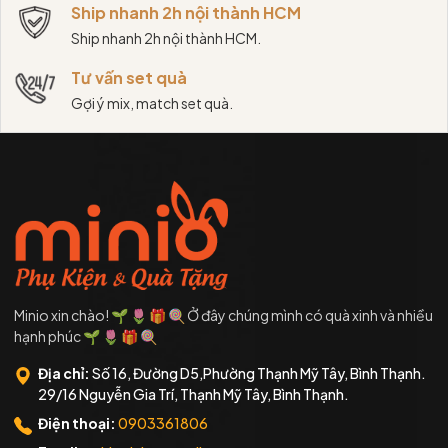
Ship nhanh 2h nội thành HCM
Ship nhanh 2h nội thành HCM.
Tư vấn set quà
Gợi ý mix, match set quà.
Minio xin chào! 🌱 🌷 🎁 🍭 Ở đây chúng mình có quà xinh và nhiều
hạnh phúc 🌱 🌷 🎁 🍭
Địa chỉ:
Số 16, Đường D5,Phường Thạnh Mỹ Tây, Bình Thạnh.
29/16 Nguyễn Gia Trí, Thạnh Mỹ Tây, Bình Thạnh.
Điện thoại:
0903361806