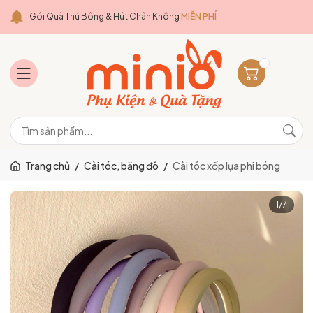
Gói Quà Thú Bông & Hút Chân Không
MIỄN PHÍ
Trang chủ
/
Cài tóc, băng đô
/
Cài tóc xốp lụa phi bóng
1
/
7