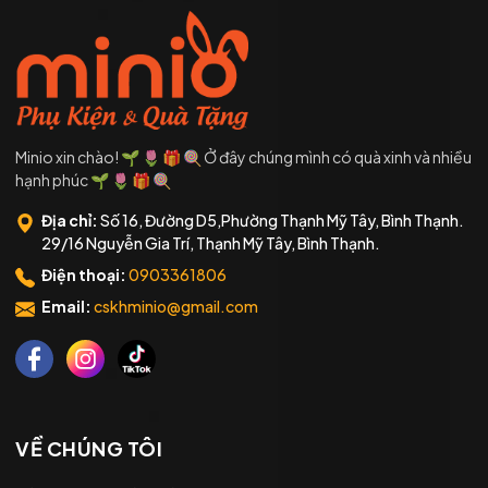
Minio xin chào! 🌱 🌷 🎁 🍭 Ở đây chúng mình có quà xinh và nhiều
hạnh phúc 🌱 🌷 🎁 🍭
Địa chỉ:
Số 16, Đường D5,Phường Thạnh Mỹ Tây, Bình Thạnh.
29/16 Nguyễn Gia Trí, Thạnh Mỹ Tây, Bình Thạnh.
Điện thoại:
0903361806
Email:
cskhminio@gmail.com
VỀ CHÚNG TÔI