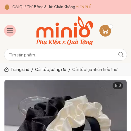
Gói Quà Thú Bông & Hút Chân Không
MIỄN PHÍ
Trang chủ
/
Cài tóc, băng đô
/
Cài tóc lụa nhún tiểu thư
1
/
10