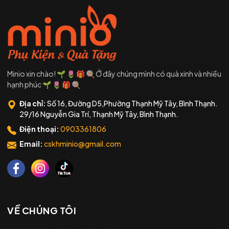
Minio xin chào! 🌱 🌷 🎁 🍭 Ở đây chúng mình có quà xinh và nhiều
hạnh phúc 🌱 🌷 🎁 🍭
Địa chỉ:
Số 16, Đường D5,Phường Thạnh Mỹ Tây, Bình Thạnh.
29/16 Nguyễn Gia Trí, Thạnh Mỹ Tây, Bình Thạnh.
Điện thoại:
0903361806
Email:
cskhminio@gmail.com
VỀ CHÚNG TÔI