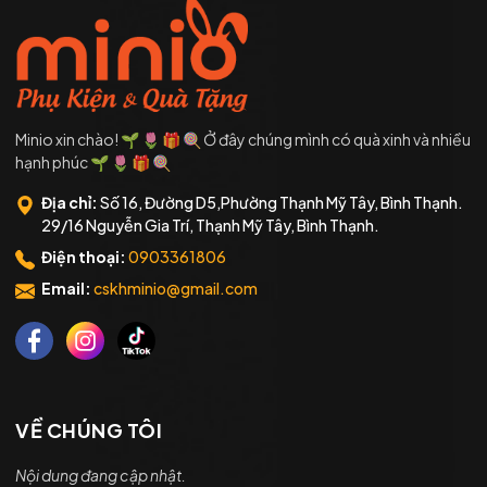
Minio xin chào! 🌱 🌷 🎁 🍭 Ở đây chúng mình có quà xinh và nhiều
hạnh phúc 🌱 🌷 🎁 🍭
Địa chỉ:
Số 16, Đường D5,Phường Thạnh Mỹ Tây, Bình Thạnh.
29/16 Nguyễn Gia Trí, Thạnh Mỹ Tây, Bình Thạnh.
Điện thoại:
0903361806
Email:
cskhminio@gmail.com
VỀ CHÚNG TÔI
Nội dung đang cập nhật.