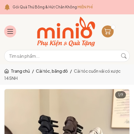
Gói Quà Thú Bông & Hút Chân Không
MIỄN PHÍ
Trang chủ
/
Cài tóc, băng đô
/
Cài tóc cuốn vải có xược
145NH
1
/
9