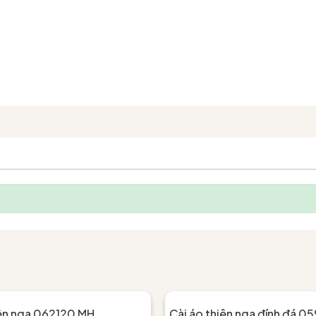
iên nga 062120 MH
Cài áo thiên nga đính đá 0