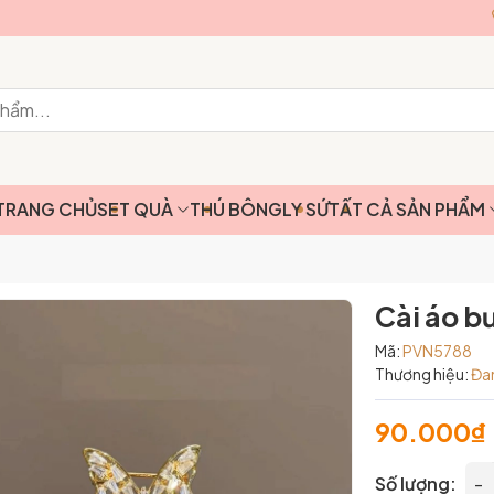
TRANG CHỦ
SET QUÀ
THÚ BÔNG
LY SỨ
TẤT CẢ SẢN PHẨM
Cài áo 
Mã:
PVN5788
Thương hiệu:
Đa
90.000₫
Số lượng:
-