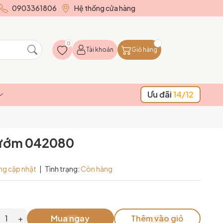
0903361806
Hệ thống cửa hàng
0
Tài khoản
Giỏ hàng
Ưu đãi
14/12
bướm 042080
ng cập nhật
|
Tình trạng:
Còn hàng
+
Mua ngay
Thêm vào giỏ