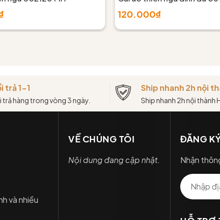
₫
120.000₫
i trả 1-1
Ship nhanh 2h nội 
i trả hàng trong vòng 3 ngày.
Ship nhanh 2h nội thành
VỀ CHÚNG TÔI
ĐĂNG KÝ
Nội dung đang cập nhật.
Nhận thông
nh và nhiều