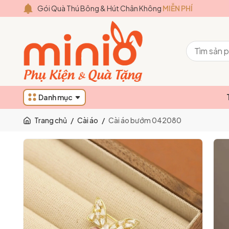
Gói Quà Thú Bông & Hút Chân Không
MIỄN PHÍ
Danh mục
Trang chủ
/
Cài áo
/
Cài áo bướm 042080