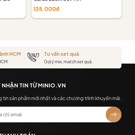
135.000₫
1
thành HCM
Tư vấn set quà
 HCM.
Gợi ý mix, match set quà.
 NHẬN TIN TỪ MINIO.VN
 tin sản phẩm mới nhất và các chương trình khuyến mãi.