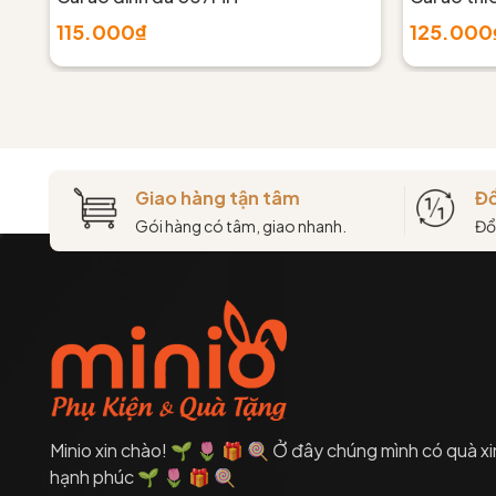
115.000₫
125.000
Giao hàng tận tâm
Đổ
Gói hàng có tâm, giao nhanh.
Đổ
Minio xin chào! 🌱 🌷 🎁 🍭 Ở đây chúng mình có quà xi
hạnh phúc 🌱 🌷 🎁 🍭