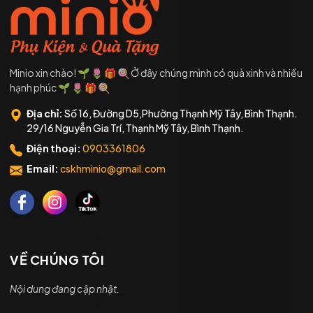
Minio xin chào! 🌱 🌷 🎁 🍭 Ở đây chúng mình có quà xinh và nhiều
hạnh phúc 🌱 🌷 🎁 🍭
Địa chỉ:
Số 16, Đường D5,Phường Thạnh Mỹ Tây, Bình Thạnh.
29/16 Nguyễn Gia Trí, Thạnh Mỹ Tây, Bình Thạnh.
Điện thoại:
0903361806
Email:
cskhminio@gmail.com
VỀ CHÚNG TÔI
Nội dung đang cập nhật.