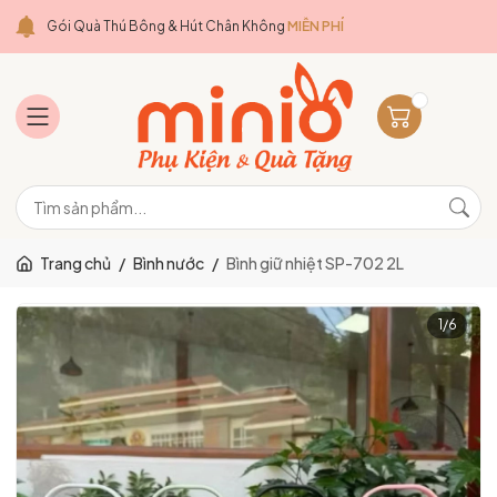
Gói Quà Thú Bông & Hút Chân Không
MIỄN PHÍ
Trang chủ
/
Bình nước
/
Bình giữ nhiệt SP-702 2L
1
/
6