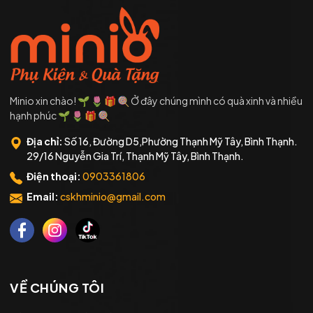
Minio xin chào! 🌱 🌷 🎁 🍭 Ở đây chúng mình có quà xinh và nhiều
hạnh phúc 🌱 🌷 🎁 🍭
Địa chỉ:
Số 16, Đường D5,Phường Thạnh Mỹ Tây, Bình Thạnh.
29/16 Nguyễn Gia Trí, Thạnh Mỹ Tây, Bình Thạnh.
Điện thoại:
0903361806
Email:
cskhminio@gmail.com
VỀ CHÚNG TÔI