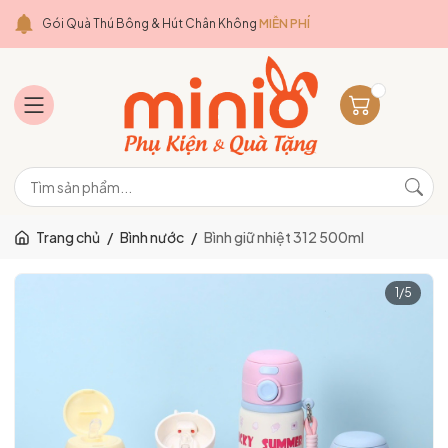
Gói Quà Thú Bông & Hút Chân Không
MIỄN PHÍ
Trang chủ
/
Bình nước
/
Bình giữ nhiệt 312 500ml
1
/
5