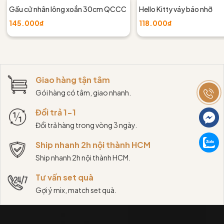
Gấu cử nhân lông xoắn 30cm QCCC
Hello Kitty váy báo nhỡ
145.000₫
118.000₫
Giao hàng tận tâm
Gói hàng có tâm, giao nhanh.
Đổi trả 1-1
Đổi trả hàng trong vòng 3 ngày.
Ship nhanh 2h nội thành HCM
Ship nhanh 2h nội thành HCM.
Tư vấn set quà
Gợi ý mix, match set quà.