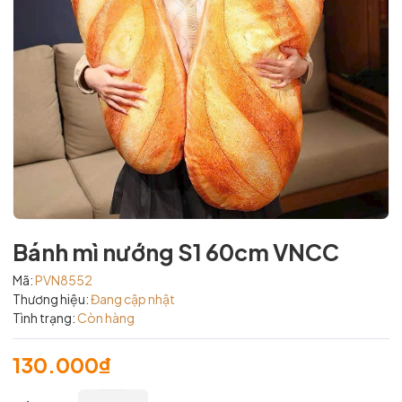
Bánh mì nướng S1 60cm VNCC
Mã:
PVN8552
Thương hiệu:
Đang cập nhật
Tình trạng:
Còn hàng
130.000₫