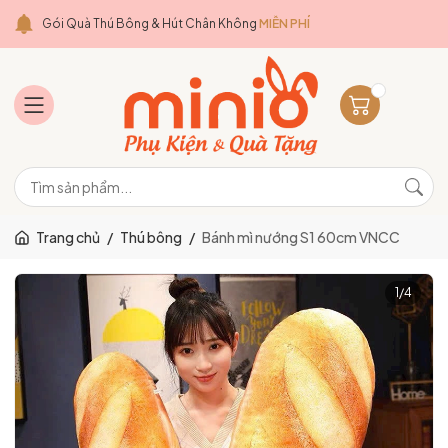
Gói Quà Thú Bông & Hút Chân Không
MIỄN PHÍ
Trang chủ
/
Thú bông
/
Bánh mì nướng S1 60cm VNCC
1
/
4