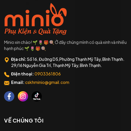
Minio xin chào! 🌱 🌷 🎁 🍭 Ở đây chúng mình có quà xinh và nhiều
hạnh phúc 🌱 🌷 🎁 🍭
Địa chỉ:
Số 16, Đường D5,Phường Thạnh Mỹ Tây, Bình Thạnh.
29/16 Nguyễn Gia Trí, Thạnh Mỹ Tây, Bình Thạnh.
Điện thoại:
0903361806
Email:
cskhminio@gmail.com
VỀ CHÚNG TÔI