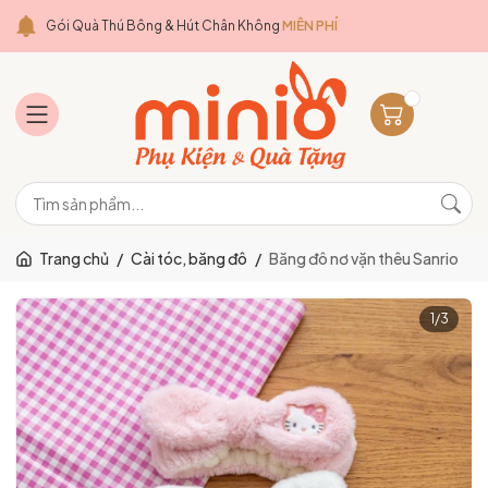
Gói Quà Thú Bông & Hút Chân Không
MIỄN PHÍ
Trang chủ
/
Cài tóc, băng đô
/
Băng đô nơ vặn thêu Sanrio
1
/
3