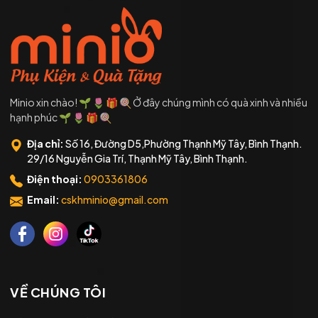
Minio xin chào! 🌱 🌷 🎁 🍭 Ở đây chúng mình có quà xinh và nhiều
hạnh phúc 🌱 🌷 🎁 🍭
Địa chỉ:
Số 16, Đường D5,Phường Thạnh Mỹ Tây, Bình Thạnh.
29/16 Nguyễn Gia Trí, Thạnh Mỹ Tây, Bình Thạnh.
Điện thoại:
0903361806
Email:
cskhminio@gmail.com
VỀ CHÚNG TÔI