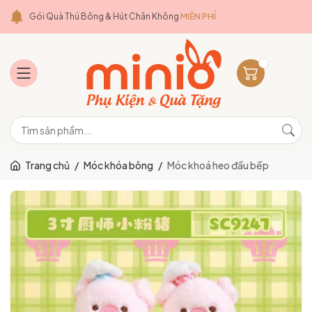
Gói Quà Thú Bông & Hút Chân Không
MIỄN PHÍ
Trang chủ
/
Móc khóa bông
/
Móc khoá heo đầu bếp