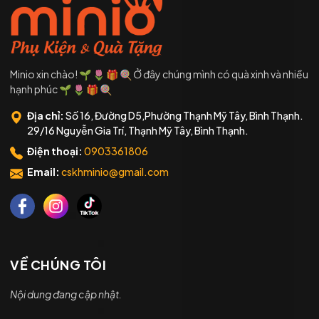
Minio xin chào! 🌱 🌷 🎁 🍭 Ở đây chúng mình có quà xinh và nhiều
hạnh phúc 🌱 🌷 🎁 🍭
Địa chỉ:
Số 16, Đường D5,Phường Thạnh Mỹ Tây, Bình Thạnh.
29/16 Nguyễn Gia Trí, Thạnh Mỹ Tây, Bình Thạnh.
Điện thoại:
0903361806
Email:
cskhminio@gmail.com
VỀ CHÚNG TÔI
Nội dung đang cập nhật.